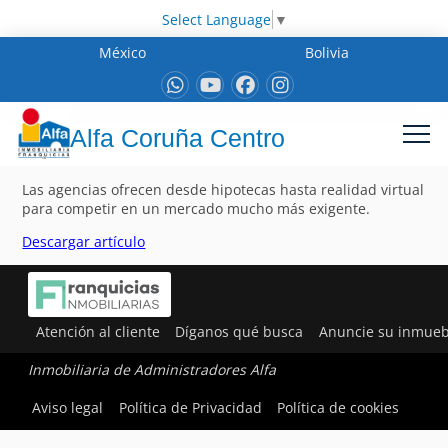
Select Language
▼
México
Bolivia
Alfa Coruña Centro
Las agencias ofrecen desde hipotecas hasta realidad virtual
para competir en un mercado mucho más exigente.
Descargar artículo
Atención al cliente
Díganos qué busca
Anuncie su inmueb
Inmobiliaria de Administradores Alfa
Aviso legal
Política de Privacidad
Política de cookies