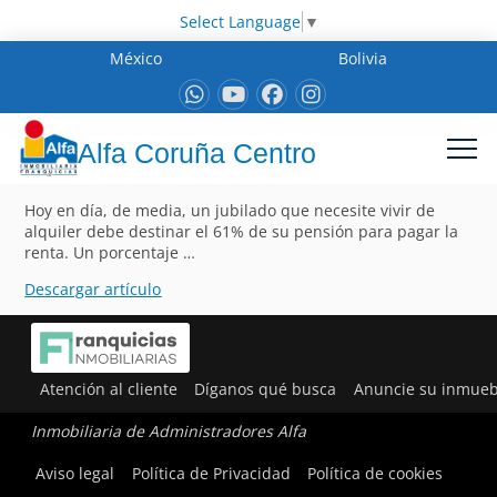
Select Language
▼
México
Bolivia
Alfa Coruña Centro
Hoy en día, de media, un jubilado que necesite vivir de
alquiler debe destinar el 61% de su pensión para pagar la
renta. Un porcentaje …
Descargar artículo
Atención al cliente
Díganos qué busca
Anuncie su inmueb
Inmobiliaria de Administradores Alfa
Aviso legal
Política de Privacidad
Política de cookies