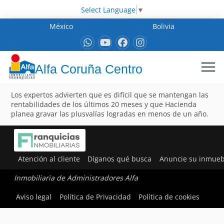
Select Language
▼
México
Bolivia
Alfa Coruña Centro
Los expertos advierten que es difícil que se mantengan las
rentabilidades de los últimos 20 meses y que Hacienda
planea gravar las plusvalías logradas en menos de un año.
Atención al cliente
Díganos qué busca
Anuncie su inmueb
Inmobiliaria de Administradores Alfa
Aviso legal
Política de Privacidad
Política de cookies