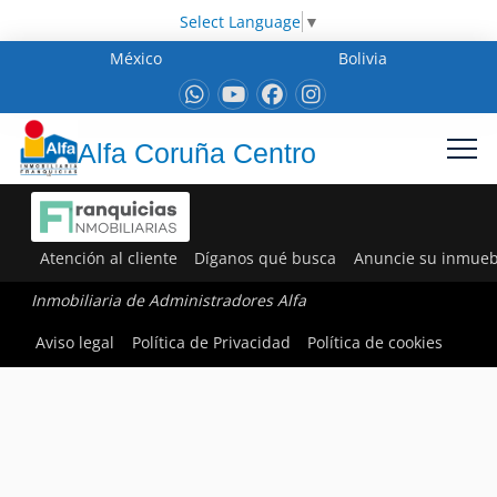
Select Language
▼
México
Bolivia
Alfa Coruña Centro
Atención al cliente
Díganos qué busca
Anuncie su inmueb
Inmobiliaria de Administradores Alfa
Aviso legal
Política de Privacidad
Política de cookies