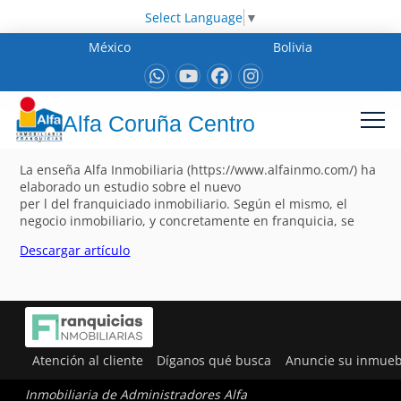
Select Language
▼
México
Bolivia
Alfa Coruña Centro
La enseña Alfa Inmobiliaria (https://www.alfainmo.com/) ha
elaborado un estudio sobre el nuevo
per l del franquiciado inmobiliario. Según el mismo, el
negocio inmobiliario, y concretamente en franquicia, se
Descargar artículo
Atención al cliente
Díganos qué busca
Anuncie su inmueb
Inmobiliaria de Administradores Alfa