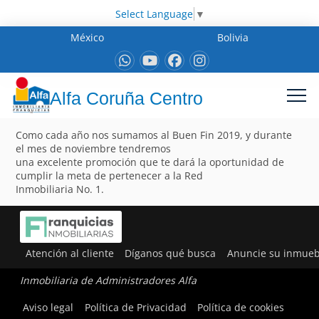
Select Language
▼
México
Bolivia
Alfa Coruña Centro
Como cada año nos sumamos al Buen Fin 2019, y durante
el mes de noviembre tendremos
una excelente promoción que te dará la oportunidad de
cumplir la meta de pertenecer a la Red
Inmobiliaria No. 1.
Atención al cliente
Díganos qué busca
Anuncie su inmueb
Inmobiliaria de Administradores Alfa
Aviso legal
Política de Privacidad
Política de cookies