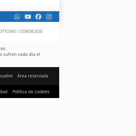
OTICIAS / CONSEJOS
cos.
s sufren cada día el
mueble
Área reservada
idad
Política de cookies