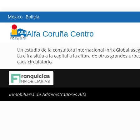
México
Bolivia
Alfa Coruña Centro
Un estudio de la consultora internacional Inrix Global as
La cifra sitúa a la capital a la altura de otras grandes u
caos circulatorio.
Inmobiliaria de Administradores Alfa