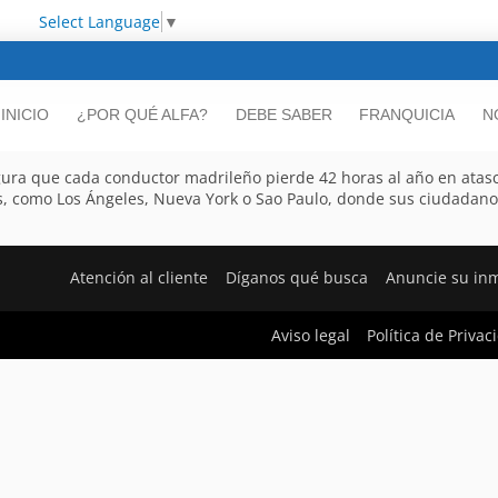
Select Language
▼
INICIO
¿POR QUÉ ALFA?
DEBE SABER
FRANQUICIA
N
egura que cada conductor madrileño pierde 42 horas al año en atas
rbes, como Los Ángeles, Nueva York o Sao Paulo, donde sus ciudadano
Atención al cliente
Díganos qué busca
Anuncie su in
Aviso legal
Política de Privac