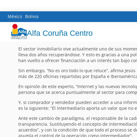
México
Bolivia
Alfa Coruña Centro
El sector inmobiliario vive actualmente uno de sus moment
lleva dos años recuperándose. Y esto es gracias a una pol
han vuelto a ofrecer financiación a un interés tan bajo 
Sin embargo, “No es oro todo lo que reluce”, afirma Jesús
más de 220 oficinas repartidas por España e Iberoamérica
En opinión de este experto, “Internet y las nuevas tecnol
persona que se acerca puntualmente al sector para compr
Y, si comprador y vendedor pueden acceder a una informac
es la siguiente: “El intermediario aporta un valor que no 
Ante este cambio de paradigma, el responsable de la cade
transparencia. Sustituyendo el concepto de intermediació
acuerdos”, y con la condición de que todo el proceso se d
asumía el control de la operación como intermediador”.