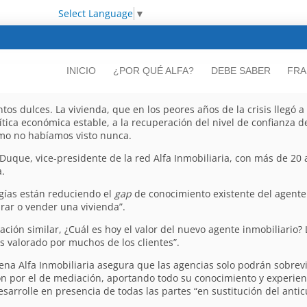
Select Language
▼
INICIO
¿POR QUÉ ALFA?
DEBE SABER
FRA
os dulces. La vivienda, que en los peores años de la crisis llegó a
ítica económica estable, a la recuperación del nivel de confianza 
como no habíamos visto nunca.
 Duque, vice-presidente de la red Alfa Inmobiliaria, con más de 20 
.
ogías están reduciendo el
gap
de conocimiento existente del agente 
ar o vender una vivienda”.
ión similar, ¿Cuál es hoy el valor del nuevo agente inmobiliario? 
es valorado por muchos de los clientes”.
na Alfa Inmobiliaria asegura que las agencias solo podrán sobrevi
n por el de mediación, aportando todo su conocimiento y experienc
esarrolle en presencia de todas las partes “en sustitución del ant