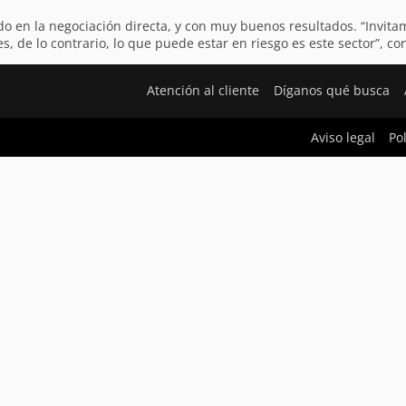
ando en la negociación directa, y con muy buenos resultados. “Invit
, de lo contrario, lo que puede estar en riesgo es este sector”, co
Atención al cliente
Díganos qué busca
Aviso legal
Po