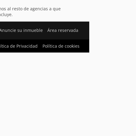
amos al resto de agencias a que
ncluye.
Anuncie su inmueble
Área reservada
lítica de Privacidad
Política de cookies