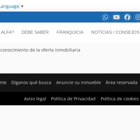
 Language
▼
 ALFA?
DEBE SABER
FRANQUICIA
NOTICIAS / CONSEJOS
o conocimiento de la oferta inmobiliaria
ente
Díganos qué busca
Anuncie su inmueble
Área reservada
Aviso legal
Política de Privacidad
Política de cookies