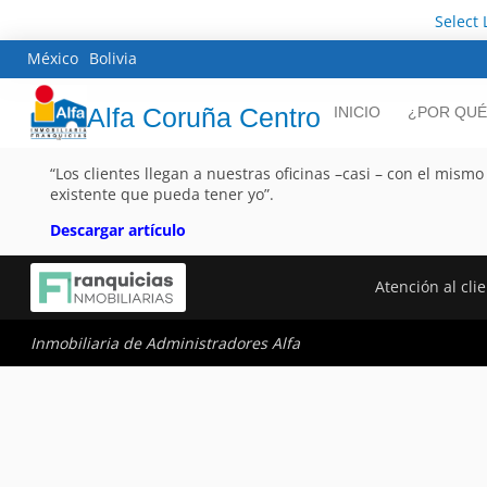
Select
México
Bolivia
Alfa Coruña Centro
INICIO
¿POR QUÉ
“Los clientes llegan a nuestras oficinas –casi – con el mism
existente que pueda tener yo”.
Descargar artículo
Atención al cli
Inmobiliaria de Administradores Alfa