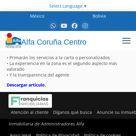
Select Language
▼
México
Bolivia
Alfa Coruña Centro
• Primarán los servicios a la carta o personalizados
• La experiencia en la zona es el segundo aspecto más
valorado
• Y la transparencia del agente
Descargar artículo.
Atención al cliente
Díganos qué busca
Anuncie su inmueb
Inmobiliaria de Administradores Alfa
Aviso legal
Política de Privacidad
Política de cookies