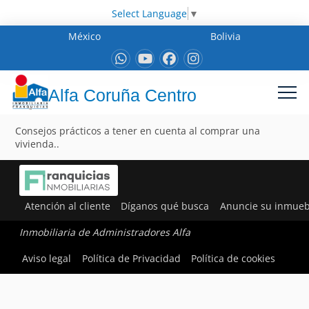
Select Language
▼
México
Bolivia
Alfa Coruña Centro
Consejos prácticos a tener en cuenta al comprar una
vivienda..
Atención al cliente
Díganos qué busca
Anuncie su inmueb
Inmobiliaria de Administradores Alfa
Aviso legal
Política de Privacidad
Política de cookies