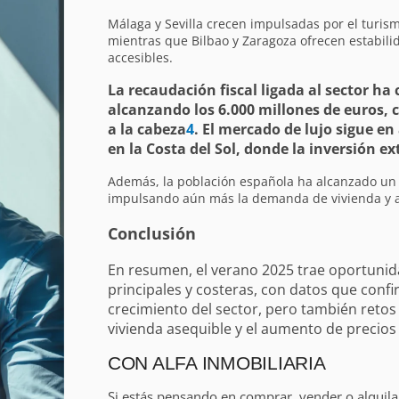
Málaga y Sevilla crecen impulsadas por el turis
mientras que Bilbao y Zaragoza ofrecen estabili
accesibles.
La recaudación fiscal ligada al sector ha
alcanzando los 6.000 millones de euros, 
a la cabeza
4
. El mercado de lujo sigue e
en la Costa del Sol, donde la inversión ex
Además, la población española ha alcanzado un 
impulsando aún más la demanda de vivienda y a
Conclusión
En resumen, el verano 2025 trae oportuni
principales y costeras, con datos que confir
crecimiento del sector, pero también retos
vivienda asequible y el aumento de precios
CON ALFA INMOBILIARIA
Si estás pensando en comprar, vender o alquil