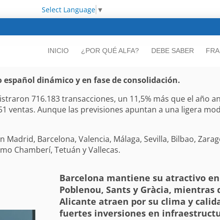
Select Language
▼
INICIO
¿POR QUÉ ALFA?
DEBE SABER
FRA
o español dinámico y en fase de consolidación.
gistraron 716.183 transacciones, un 11,5% más que el año ant
551 ventas. Aunque las previsiones apuntan a una ligera mo
n Madrid, Barcelona, Valencia, Málaga, Sevilla, Bilbao, Zara
omo Chamberí, Tetuán y Vallecas.
Barcelona mantiene su atractivo en
Poblenou, Sants y Gràcia, mientras 
Alicante atraen por su clima y calid
fuertes inversiones en infraestruct