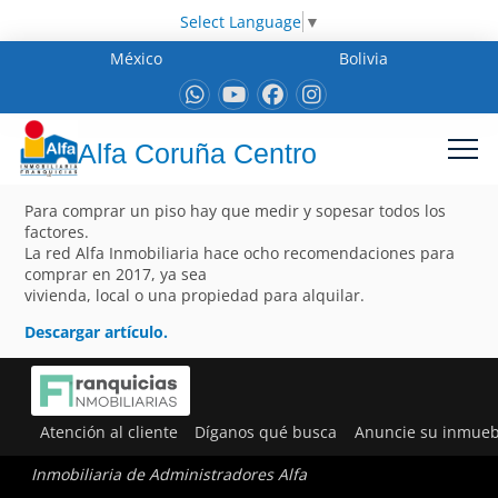
Select Language
▼
México
Bolivia
Alfa Coruña Centro
Para comprar un piso hay que medir y sopesar todos los
factores.
La red Alfa Inmobiliaria hace ocho recomendaciones para
comprar en 2017, ya sea
vivienda, local o una propiedad para alquilar.
Descargar artículo.
Atención al cliente
Díganos qué busca
Anuncie su inmueb
Inmobiliaria de Administradores Alfa