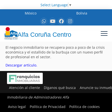
Select Language
▼
México
Bolivia
Alfa Coruña Centro
El negocio inmobiliario se recupera poco a poco de la crisis
económica y el estallido de la burbuja con un nuevo perfil
de profesional en el sector.
Descargar artículo.
Atención al cliente
Díganos qué busca
Anuncie su inmueb
Inmobiliaria de Administradores Alfa
Aviso legal
Política de Privacidad
Política de cookies