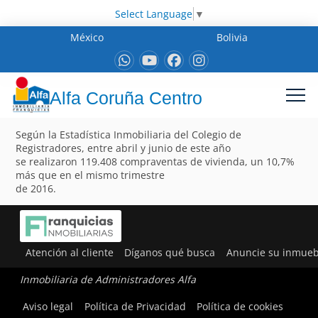
Select Language
▼
México
Bolivia
Alfa Coruña Centro
Según la Estadística Inmobiliaria del Colegio de
Registradores, entre abril y junio de este año
se realizaron 119.408 compraventas de vivienda, un 10,7%
más que en el mismo trimestre
de 2016.
Atención al cliente
Díganos qué busca
Anuncie su inmueb
Inmobiliaria de Administradores Alfa
Aviso legal
Política de Privacidad
Política de cookies