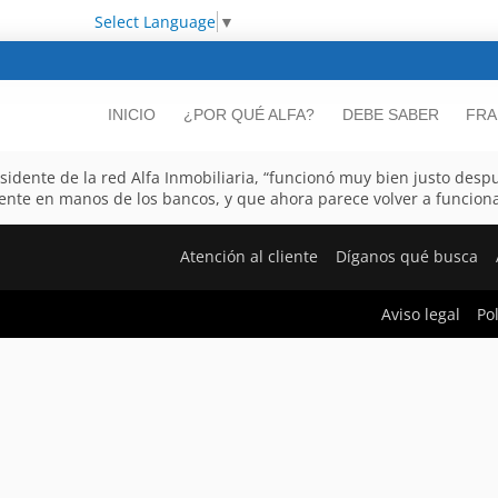
Select Language
▼
INICIO
¿POR QUÉ ALFA?
DEBE SABER
FRA
dente de la red Alfa Inmobiliaria, “funcionó muy bien justo despué
ente en manos de los bancos, y que ahora parece volver a funciona
Atención al cliente
Díganos qué busca
Aviso legal
Po