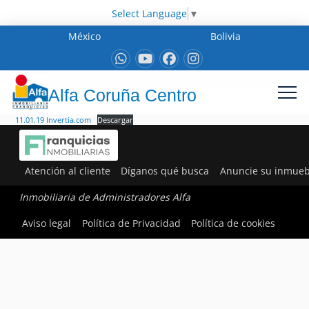
Select Language
▼
México
Bolivia
Alfa Coruña Centro
11.01.19 Invertia.com
Descargar
Atención al cliente
Díganos qué busca
Anuncie su inmueb
Inmobiliaria de Administradores Alfa
Aviso legal
Política de Privacidad
Política de cookies